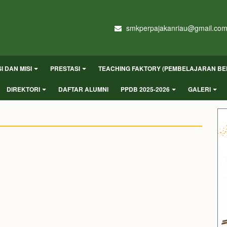
smkperpajakanriau@gmail.co
SI DAN MISI
PRESTASI
TEACHING FAKTORY (PEMBELAJARAN BE
DIREKTORI
DAFTAR ALUMNI
PPDB 2025-2026
GALERI